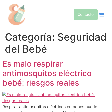
Contacto
Alimentos 
Alternativa
Bebidas Y Salud
Cuidado D
Cuidado Pr
Desarrollo Infa
Dietas E
Productos 
Sobre No
Categoría:
Seguridad
del Bebé
Es malo respirar
antimosquitos eléctrico
bebé: riesgos reales
Respirar antimosquitos eléctricos en bebés puede