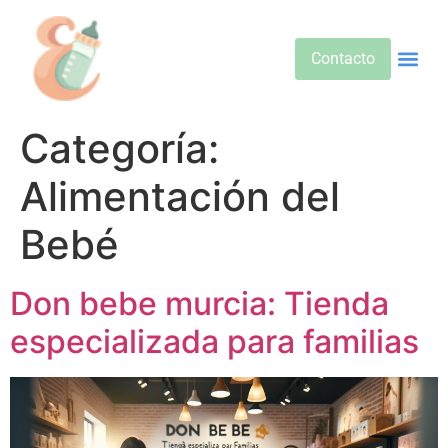
Contacto
Alimentos 
Alternativa
Bebidas Y Salud
Cuidado D
Cuidado Pr
Desarrollo Infa
Dietas E
Productos 
Sobre No
Categoría:
Alimentación del
Bebé
Don bebe murcia: Tienda
especializada para familias