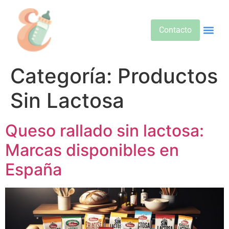
Contacto
Alimentos 
Alternativa
Bebidas Y Salud
Cuidado D
Cuidado Pr
Desarrollo Infa
Dietas E
Productos 
Sobre No
Categoría:
Productos
Sin Lactosa
Queso rallado sin lactosa:
Marcas disponibles en
España