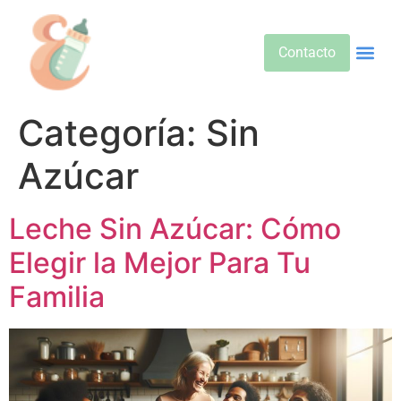
Contacto
Alimentos 
Alternativa
Bebidas Y Salud
Cuidado D
Cuidado Pr
Desarrollo Infa
Dietas E
Productos 
Sobre No
Categoría:
Sin
Azúcar
Leche Sin Azúcar: Cómo
Elegir la Mejor Para Tu
Familia