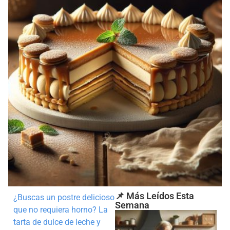
📌 Más Leídos Esta
¿Buscas un postre delicioso
Semana
que no requiera horno? La
tarta de dulce de leche y