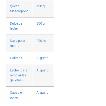
Queso
400 g
Mascarpone
Dulce de
300 g
leche
Nata para
200 ml
montar
Galletas
Al gusto
Leche (para
Al gusto
remojar las
galletas)
Cacao en
Al gusto
polvo