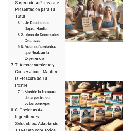
Sorprenderás? Ideas de
Presentación para Tu
Tarta
Un Detalle que
Dejará Huella
Ideas de Decoración
Creativas
Acompañamientos
que Realzan la
Experiencia
7. Almacenamiento y
Conservación: Mantén
la Frescura de Tu
Postre
Mantén la frescura
de tu postre con
estos consejos
8. Opciones de
Ingredientes
a
Saludables: Adaptando
Tu Receta para Todos