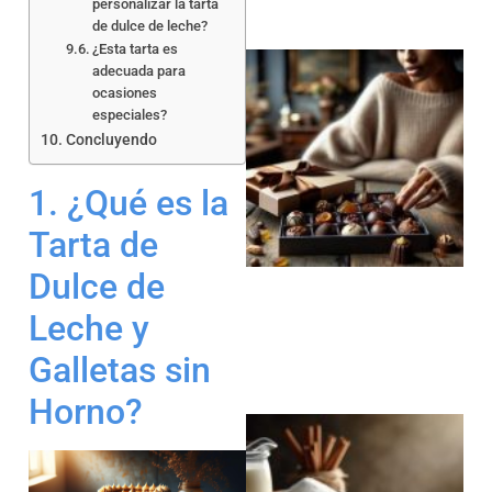
personalizar la tarta
de dulce de leche?
¿Esta tarta es
adecuada para
ocasiones
especiales?
Concluyendo
1. ¿Qué es la
Tarta de
Dulce de
Leche y
Galletas sin
Horno?