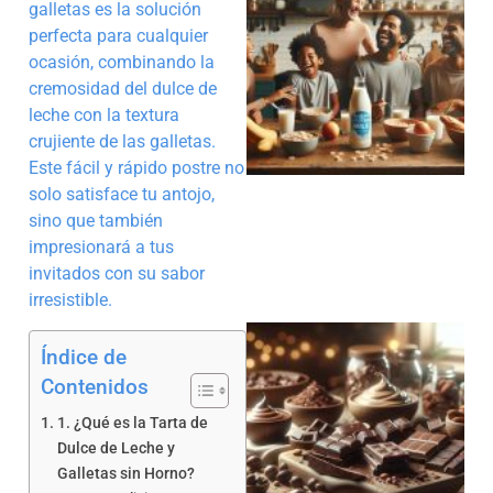
galletas es la solución
perfecta para cualquier
ocasión, combinando la
cremosidad del dulce de
leche con la textura
crujiente de las galletas.
Este fácil y rápido postre no
solo satisface tu antojo,
sino que también
impresionará a tus
invitados con su sabor
irresistible.
Índice de
Contenidos
1. ¿Qué es la Tarta de
Dulce de Leche y
Galletas sin Horno?