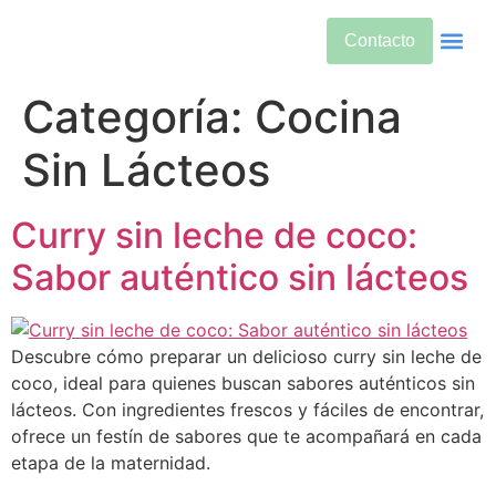
Contacto
Alimentos Si
Alternativas
Bebidas Y Salud
Cuidado De
Cuidado Pren
Desarrollo Infanti
Dietas Es
Productos S
Sobre Nos
Categoría:
Cocina
Sin Lácteos
Curry sin leche de coco:
Sabor auténtico sin lácteos
Descubre cómo preparar un delicioso curry sin leche de
coco, ideal para quienes buscan sabores auténticos sin
lácteos. Con ingredientes frescos y fáciles de encontrar,
ofrece un festín de sabores que te acompañará en cada
etapa de la maternidad.