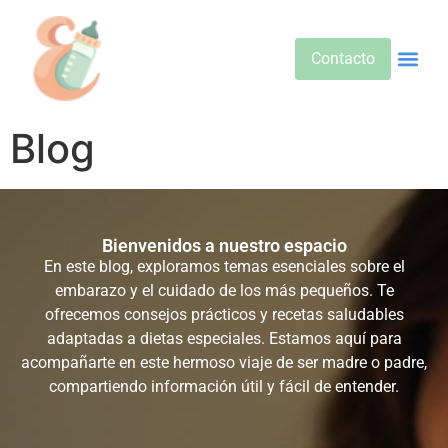
Contacto
Alimentos 
Alternativa
Bebidas Y Salud
Cuidado D
Cuidado Pr
Desarrollo Infa
Dietas E
Productos 
Sobre No
Blog
Bienvenidos a nuestro espacio
En este blog, exploramos temas esenciales sobre el
embarazo y el cuidado de los más pequeños. Te
ofrecemos consejos prácticos y recetas saludables
adaptadas a dietas especiales. Estamos aquí para
acompañarte en este hermoso viaje de ser madre o padre,
compartiendo información útil y fácil de entender.