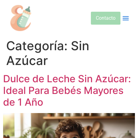
Contacto
Alimentos 
Alternativa
Bebidas Y Salud
Cuidado D
Cuidado Pr
Desarrollo Infa
Dietas E
Productos 
Sobre No
Categoría:
Sin
Azúcar
Dulce de Leche Sin Azúcar:
Ideal Para Bebés Mayores
de 1 Año