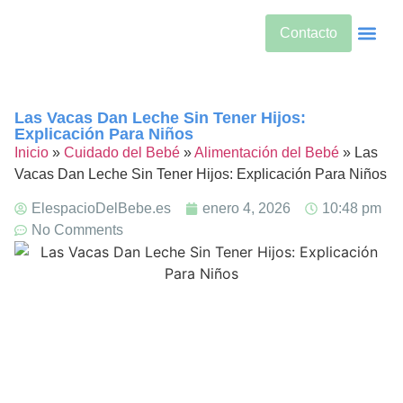
Contacto
Alimentos Si
Alternativas
Bebidas Y Salud
Cuidado De
Cuidado Pren
Desarrollo Infanti
Dietas Es
Productos S
Sobre Nos
Las Vacas Dan Leche Sin Tener Hijos:
Explicación Para Niños
Inicio
»
Cuidado del Bebé
»
Alimentación del Bebé
»
Las
Vacas Dan Leche Sin Tener Hijos: Explicación Para Niños
ElespacioDelBebe.es
enero 4, 2026
10:48 pm
No Comments