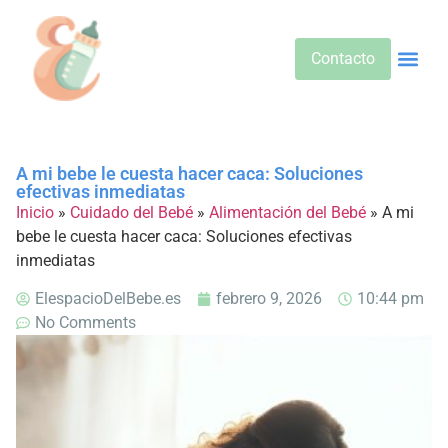
Contacto
Alimentos 
Alternativa
Bebidas Y Salud
Cuidado D
Cuidado Pr
Desarrollo Infa
Dietas E
Productos 
Sobre No
A mi bebe le cuesta hacer caca: Soluciones
efectivas inmediatas
Inicio
»
Cuidado del Bebé
»
Alimentación del Bebé
»
A mi
bebe le cuesta hacer caca: Soluciones efectivas
inmediatas
ElespacioDelBebe.es
febrero 9, 2026
10:44 pm
No Comments