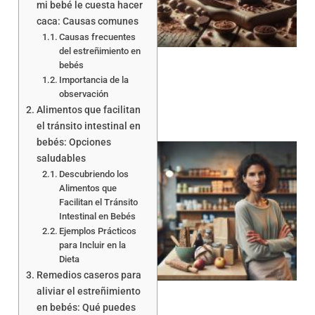
mi bebé le cuesta hacer
caca: Causas comunes
Causas frecuentes
a
del estreñimiento en
bebés
Importancia de la
observación
Alimentos que facilitan
el tránsito intestinal en
bebés: Opciones
saludables
Descubriendo los
Alimentos que
Facilitan el Tránsito
Intestinal en Bebés
Ejemplos Prácticos
para Incluir en la
a
Dieta
Remedios caseros para
aliviar el estreñimiento
en bebés: Qué puedes