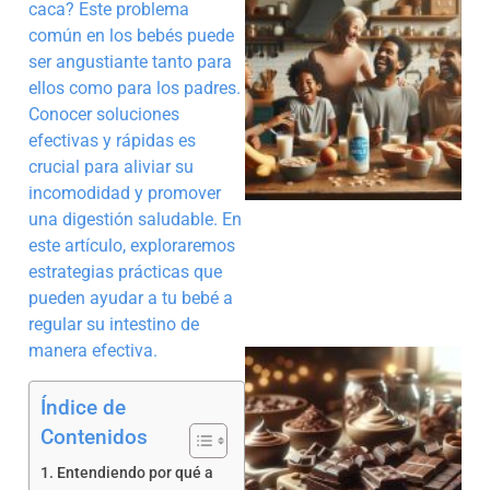
caca? Este problema
común en los bebés puede
ser angustiante tanto para
ellos como para los padres.
Conocer soluciones
efectivas y rápidas es
crucial para aliviar su
incomodidad y promover
una digestión saludable. En
este artículo, exploraremos
estrategias prácticas que
pueden ayudar a tu bebé a
regular su intestino de
manera efectiva.
Índice de
Contenidos
Entendiendo por qué a