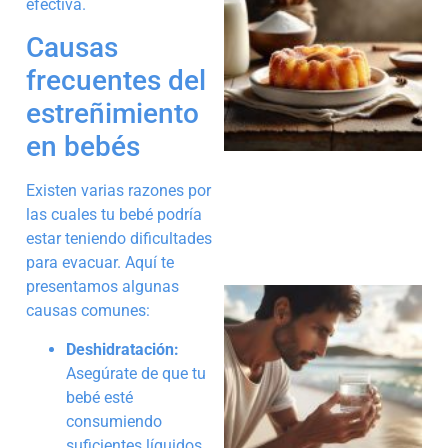
efectiva.
Causas
frecuentes del
estreñimiento
a
en bebés
Existen varias razones por
las cuales tu bebé podría
estar teniendo dificultades
para evacuar. Aquí te
presentamos algunas
causas comunes:
Deshidratación:
Asegúrate de que tu
bebé esté
a
consumiendo
suficientes líquidos.