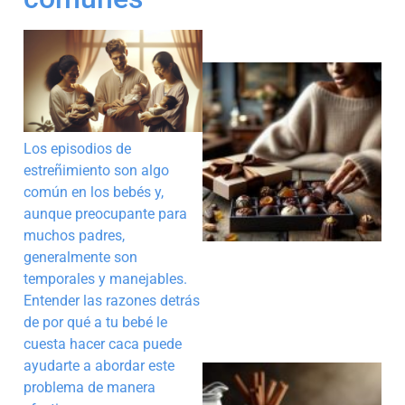
Los episodios de
estreñimiento son algo
común en los bebés y,
aunque preocupante para
muchos padres,
generalmente son
temporales y manejables.
Entender las razones detrás
de por qué a tu bebé le
cuesta hacer caca puede
ayudarte a abordar este
problema de manera