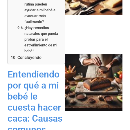
rutina pueden
ayudar a mi bebé a
evacuar más
fácilmente?
¿Hay remedios
naturales que pueda
probar para el
estreñimiento de mi
bebé?
Concluyendo
Entendiendo
por qué a mi
bebé le
a
cuesta hacer
caca: Causas
comunes