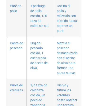
Puré de
1 pechuga
Cocina el
pollo
de pollo
pollo y
cocida, 1/4
mézclalo con
taza de
el caldo hasta
caldo sin sal.
obtener un
puré.
Pasta de
50g de
Mezcla el
pescado
pescado
pescado
cocido, 1
desmenuzado
cucharada
con el aceite
de aceite de
de oliva para
oliva.
formar una
pasta suave.
Purés de
1/4 taza de
Hierve y
verduras
calabaza
tritura las
cocida, un
verduras
poco de
hasta obtener
zanahoria.
una textura