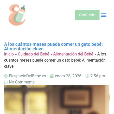
Contacto
Alimentos 
Alternativa
Bebidas Y Salud
Cuidado D
Cuidado Pr
Desarrollo Infa
Dietas E
Productos 
Sobre No
A los cuántos meses puede comer un gato bebé:
Alimentación clave
Inicio
»
Cuidado del Bebé
»
Alimentación del Bebé
»
A los
cuántos meses puede comer un gato bebé: Alimentación
clave
ElespacioDelBebe.es
enero 28, 2026
7:56 pm
No Comments