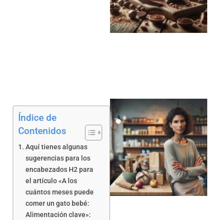
a
Índice de
Contenidos
Aquí tienes algunas
sugerencias para los
encabezados H2 para
a
el artículo «A los
cuántos meses puede
comer un gato bebé:
Alimentación clave»: