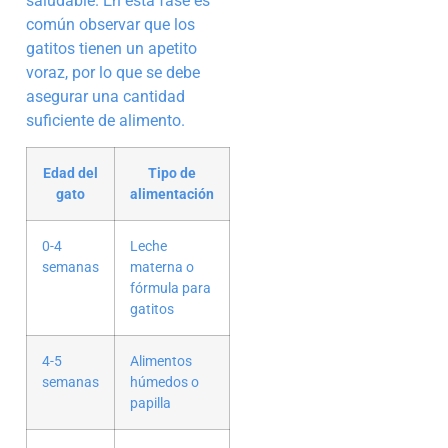
saludable. En esta fase es
común observar que los
gatitos tienen un apetito
voraz, por lo que se debe
asegurar una cantidad
suficiente de alimento.
Edad del
Tipo de
gato
alimentación
0-4
Leche
semanas
materna o
fórmula para
gatitos
4-5
Alimentos
semanas
húmedos o
papilla