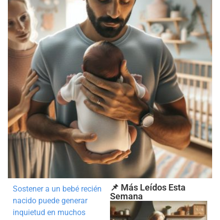
📌 Más Leídos Esta
Sostener a un bebé recién
Semana
nacido puede generar
inquietud en muchos