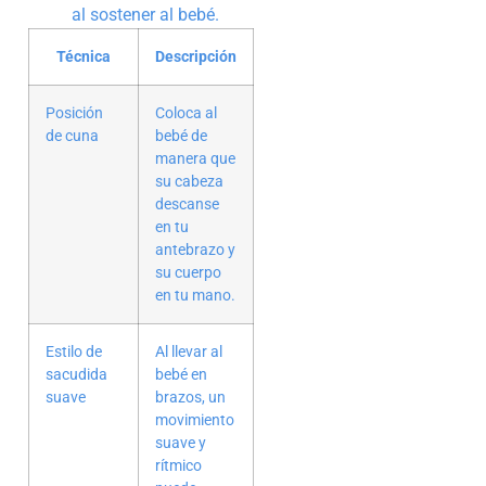
al sostener al bebé.
Técnica
Descripción
Posición
Coloca al
de cuna
bebé de
manera que
su cabeza
descanse
en tu
antebrazo y
su cuerpo
en tu mano.
Estilo de
Al llevar al
sacudida
bebé en
suave
brazos, un
movimiento
suave y
rítmico