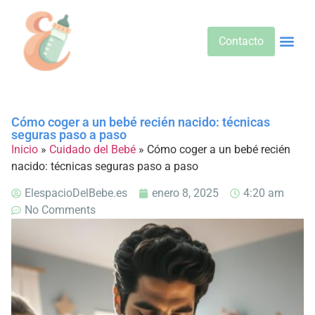
Contacto
Alimentos 
Alternativa
Bebidas Y Salud
Cuidado D
Cuidado Pr
Desarrollo Infa
Dietas E
Productos 
Sobre No
Cómo coger a un bebé recién nacido: técnicas
seguras paso a paso
Inicio
»
Cuidado del Bebé
»
Cómo coger a un bebé recién
nacido: técnicas seguras paso a paso
ElespacioDelBebe.es
enero 8, 2025
4:20 am
No Comments