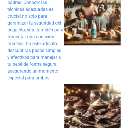
padres. Conocer las
técnicas adecuadas es
crucial no solo para
garantizar la seguridad del
pequeño, sino también para
fomentar una conexión
afectiva. En este artículo,
descubrirás pasos simples
y efectivos para manejar a
tu bebé de forma segura,
asegurando un momento
especial para ambos.