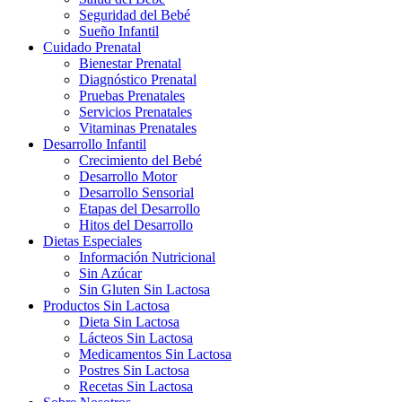
Seguridad del Bebé
Sueño Infantil
Cuidado Prenatal
Bienestar Prenatal
Diagnóstico Prenatal
Pruebas Prenatales
Servicios Prenatales
Vitaminas Prenatales
Desarrollo Infantil
Crecimiento del Bebé
Desarrollo Motor
Desarrollo Sensorial
Etapas del Desarrollo
Hitos del Desarrollo
Dietas Especiales
Información Nutricional
Sin Azúcar
Sin Gluten Sin Lactosa
Productos Sin Lactosa
Dieta Sin Lactosa
Lácteos Sin Lactosa
Medicamentos Sin Lactosa
Postres Sin Lactosa
Recetas Sin Lactosa