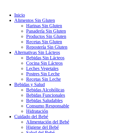
Ir
al
Inicio
contenido
Alimentos Sin Gluten
Harinas Sin Gluten
Panadería Sin Gluten
Productos Sin Gluten
Recetas Sin Gluten
Repostería Sin Gluten
Alternativas Sin Lácteos
Bebidas Sin Lácteos
Cocina Sin Lácteos
Leches Vegetales
Postres Sin Leche
Recetas Sin Leche
Bebidas y Salud
Bebidas Alcohólicas
Bebidas Funcionales
Bebidas Saludables
Consumo Responsable
Hidratación
Cuidado del Bebé
Alimentación del Bebé
Higiene del Bebé
Salud del Bebé