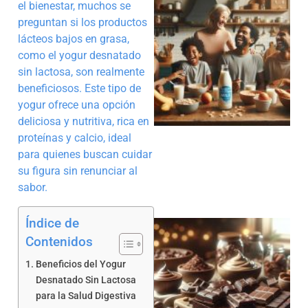
el bienestar, muchos se
preguntan si los productos
lácteos bajos en grasa,
como el yogur desnatado
sin lactosa, son realmente
beneficiosos. Este tipo de
yogur ofrece una opción
deliciosa y nutritiva, rica en
proteínas y calcio, ideal
para quienes buscan cuidar
su figura sin renunciar al
sabor.
Índice de
Contenidos
Beneficios del Yogur
Desnatado Sin Lactosa
para la Salud Digestiva