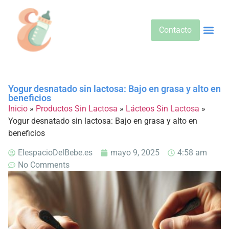
Contacto
Alimentos 
Alternativa
Bebidas Y Salud
Cuidado D
Cuidado Pr
Desarrollo Infa
Dietas E
Productos 
Sobre No
Yogur desnatado sin lactosa: Bajo en grasa y alto en
beneficios
Inicio
»
Productos Sin Lactosa
»
Lácteos Sin Lactosa
»
Yogur desnatado sin lactosa: Bajo en grasa y alto en
beneficios
ElespacioDelBebe.es
mayo 9, 2025
4:58 am
No Comments