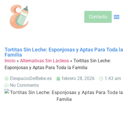
Contacto
Alimentos 
Alternativa
Bebidas Y Salud
Cuidado D
Cuidado Pr
Desarrollo Infa
Dietas E
Productos 
Sobre No
Tortitas Sin Leche: Esponjosas y Aptas Para Toda la
Familia
Inicio
»
Alternativas Sin Lácteos
»
Tortitas Sin Leche:
Esponjosas y Aptas Para Toda la Familia
ElespacioDelBebe.es
febrero 28, 2026
1:43 am
No Comments