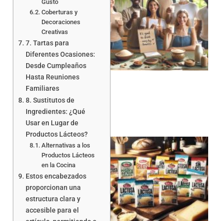
Gusto
Coberturas y
Decoraciones
Creativas
7. Tartas para
Diferentes Ocasiones:
Desde Cumpleaños
Hasta Reuniones
Familiares
8. Sustitutos de
Ingredientes: ¿Qué
Usar en Lugar de
Productos Lácteos?
Alternativas a los
Productos Lácteos
en la Cocina
Estos encabezados
proporcionan una
estructura clara y
a
accesible para el