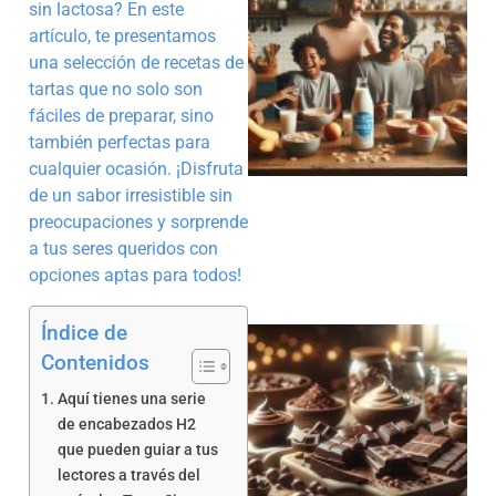
sin lactosa? En este
artículo, te presentamos
una selección de recetas de
tartas que no solo son
fáciles de preparar, sino
también perfectas para
cualquier ocasión. ¡Disfruta
de un sabor irresistible sin
preocupaciones y sorprende
a tus seres queridos con
opciones aptas para todos!
Índice de
Contenidos
Aquí tienes una serie
de encabezados H2
que pueden guiar a tus
lectores a través del