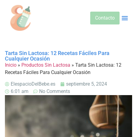
Contacto
Alimentos 
Alternativa
Bebidas Y Salud
Cuidado D
Cuidado Pr
Desarrollo Infa
Dietas E
Productos 
Sobre No
Tarta Sin Lactosa: 12 Recetas Fáciles Para
Cualquier Ocasión
Inicio
»
Productos Sin Lactosa
»
Tarta Sin Lactosa: 12
Recetas Fáciles Para Cualquier Ocasión
ElespacioDelBebe.es
septiembre 5, 2024
6:01 am
No Comments