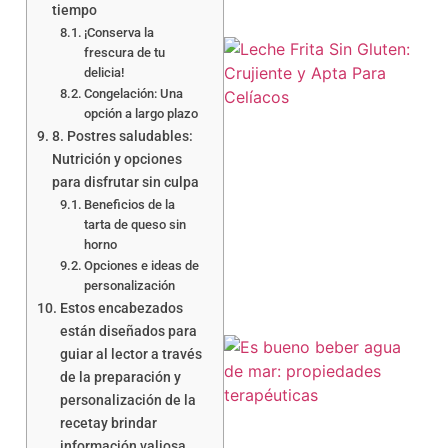
tiempo
¡Conserva la
frescura de tu
delicia!
Congelación: Una
opción a largo plazo
8. Postres saludables:
Nutrición y opciones
para disfrutar sin culpa
a
Beneficios de la
tarta de queso sin
horno
Opciones e ideas de
personalización
Estos encabezados
están diseñados para
guiar al lector a través
de la preparación y
personalización de la
recetay brindar
información valiosa