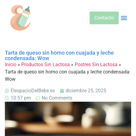
Contacto
Alimentos 
Alternativa
Bebidas Y Salud
Cuidado D
Cuidado Pr
Desarrollo Infa
Dietas E
Productos 
Sobre No
Tarta de queso sin horno con cuajada y leche
condensada: Wow
Inicio
»
Productos Sin Lactosa
»
Postres Sin Lactosa
»
Tarta de queso sin horno con cuajada y leche condensada:
Wow
ElespacioDelBebe.es
diciembre 25, 2025
10:57 pm
No Comments