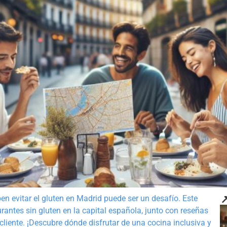

n evitar el gluten en Madrid puede ser un desafío. Este
rantes sin gluten en la capital española, junto con reseñas
cliente. ¡Descubre dónde disfrutar de una cocina inclusiva y