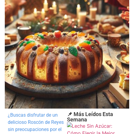
📌 Más Leídos Esta
¿Buscas disfrutar de un
Semana
delicioso Roscón de Reyes
sin preocupaciones por el