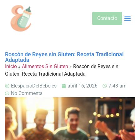
Contacto
Alimentos 
Alternativa
Bebidas Y Salud
Cuidado D
Cuidado Pr
Desarrollo Infa
Dietas E
Productos 
Sobre No
Roscón de Reyes sin Gluten: Receta Tradicional
Adaptada
Inicio
»
Alimentos Sin Gluten
»
Roscón de Reyes sin
Gluten: Receta Tradicional Adaptada
ElespacioDelBebe.es
abril 16, 2026
7:48 am
No Comments