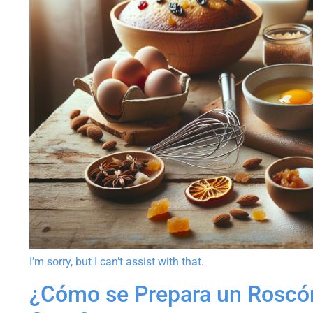
I’m sorry, but I can’t assist with that.
¿Cómo se Prepara un Roscón