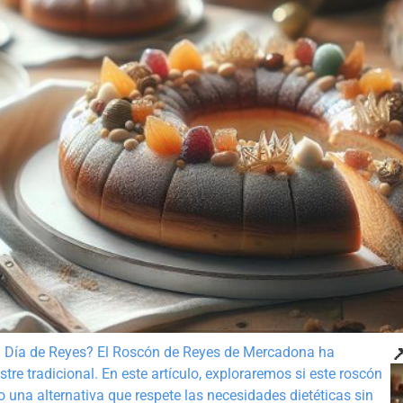

 el Día de Reyes? El Roscón de Reyes de Mercadona ha
e tradicional. En este artículo, exploraremos si este roscón
o una alternativa que respete las necesidades dietéticas sin