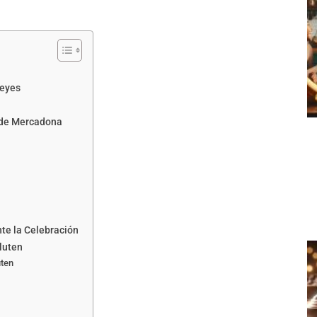
Reyes
n de Mercadona
te la Celebración
luten
uten