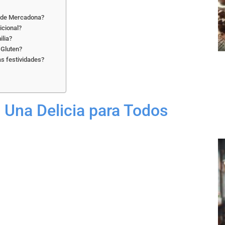
n de Mercadona?
icional?
ilia?
 Gluten?
as festividades?
 Una Delicia para Todos