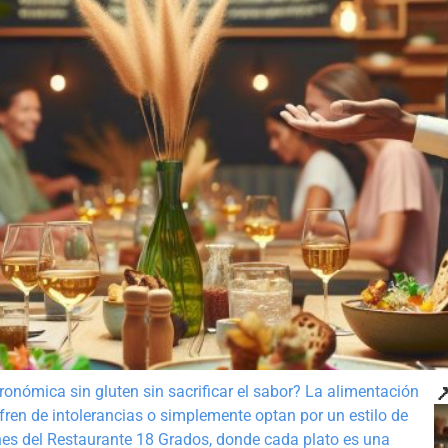

onómica sin gluten sin sacrificar el sabor? La alimentación
fren de intolerancias o simplemente optan por un estilo de
ones del Restaurante 18 Grados, donde cada plato es una