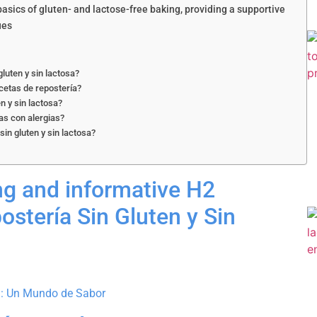
sics of gluten- and lactose-free baking, providing a supportive
ues
gluten y sin lactosa?
ecetas de repostería?
n y sin lactosa?
as con alergias?
sin gluten y sin lactosa?
ng and informative H2
ostería Sin Gluten y Sin