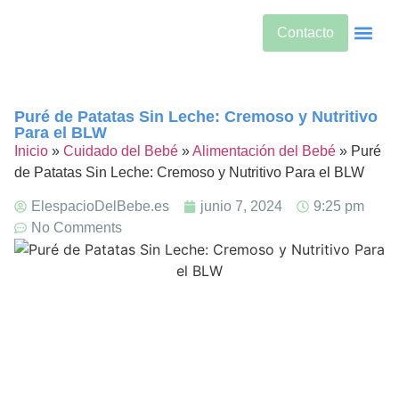
Contacto
Alimentos Si
Alternativas
Bebidas Y Salud
Cuidado De
Cuidado Pren
Desarrollo Infanti
Dietas Es
Productos S
Sobre Nos
Puré de Patatas Sin Leche: Cremoso y Nutritivo
Para el BLW
Inicio
»
Cuidado del Bebé
»
Alimentación del Bebé
»
Puré
de Patatas Sin Leche: Cremoso y Nutritivo Para el BLW
ElespacioDelBebe.es
junio 7, 2024
9:25 pm
No Comments