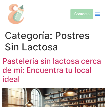
Contacto
Alimentos 
Alternativa
Bebidas Y Salud
Cuidado D
Cuidado Pr
Desarrollo Infa
Dietas E
Productos 
Sobre No
Categoría:
Postres
Sin Lactosa
Pastelería sin lactosa cerca
de mí: Encuentra tu local
ideal