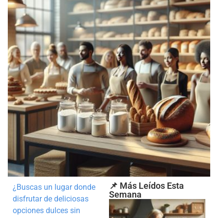
📌 Más Leídos Esta
¿Buscas un lugar donde
Semana
disfrutar de deliciosas
opciones dulces sin