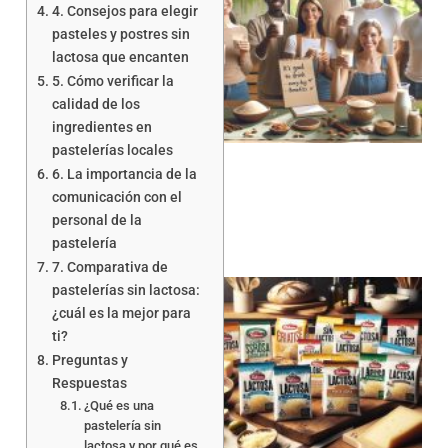
4. Consejos para elegir
pasteles y postres sin
lactosa que encanten
5. Cómo verificar la
calidad de los
ingredientes en
pastelerías locales
6. La importancia de la
comunicación con el
personal de la
pastelería
7. Comparativa de
pastelerías sin lactosa:
¿cuál es la mejor para
ti?
Preguntas y
Respuestas
¿Qué es una
a
pastelería sin
lactosa y por qué es