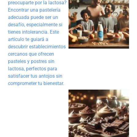
preocuparte por la lactosa?
Encontrar una pastelería
adecuada puede ser un
desafío, especialmente si
tienes intolerancia. Este
artículo te guiará a
descubrir establecimientos
cercanos que ofrecen
pasteles y postres sin
lactosa, perfectos para
satisfacer tus antojos sin
comprometer tu bienestar.