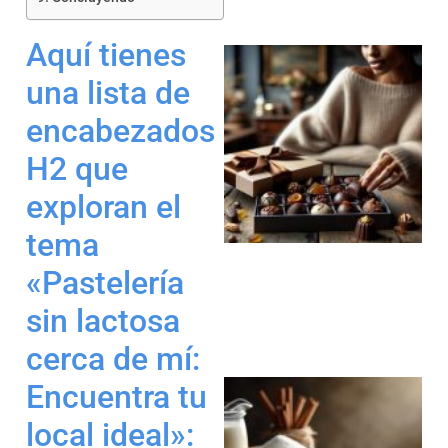
Aquí tienes
una lista de
encabezados
H2 que
exploran el
tema
«Pastelería
sin lactosa
cerca de mí:
Encuentra tu
local ideal»: