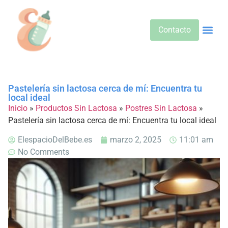
Contacto
Alimentos 
Alternativa
Bebidas Y Salud
Cuidado D
Cuidado Pr
Desarrollo Infa
Dietas E
Productos 
Sobre No
Pastelería sin lactosa cerca de mí: Encuentra tu
local ideal
Inicio
»
Productos Sin Lactosa
»
Postres Sin Lactosa
»
Pastelería sin lactosa cerca de mí: Encuentra tu local ideal
ElespacioDelBebe.es
marzo 2, 2025
11:01 am
No Comments