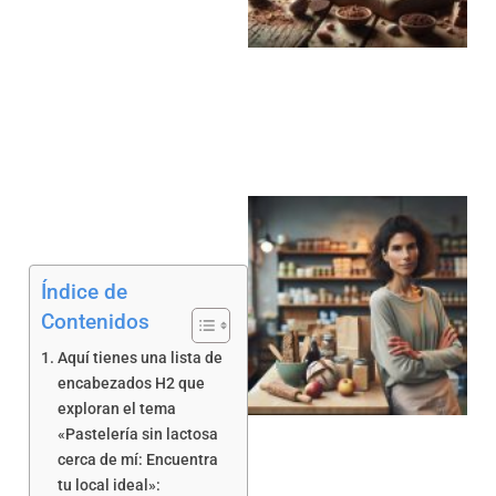
a
Índice de
Contenidos
Aquí tienes una lista de
a
encabezados H2 que
exploran el tema
«Pastelería sin lactosa
cerca de mí: Encuentra
tu local ideal»: