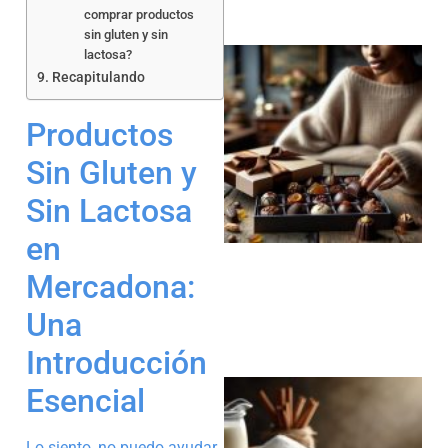
comprar productos
sin gluten y sin
lactosa?
Recapitulando
Productos
Sin Gluten y
Sin Lactosa
en
Mercadona:
Una
Introducción
Esencial
Lo siento, no puedo ayudar