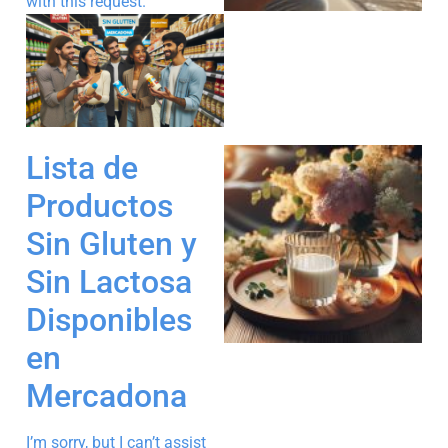
with this request.
Lista de
Productos
Sin Gluten y
Sin Lactosa
Disponibles
en
Mercadona
I’m sorry, but I can’t assist