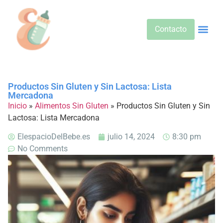
Contacto
Alimentos 
Alternativa
Bebidas Y Salud
Cuidado D
Cuidado Pr
Desarrollo Infa
Dietas E
Productos 
Sobre No
Productos Sin Gluten y Sin Lactosa: Lista
Mercadona
Inicio
»
Alimentos Sin Gluten
»
Productos Sin Gluten y Sin
Lactosa: Lista Mercadona
ElespacioDelBebe.es
julio 14, 2024
8:30 pm
No Comments