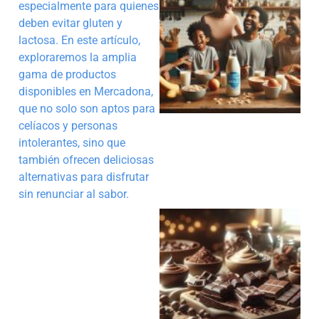
especialmente para quienes
deben evitar gluten y
lactosa. En este artículo,
exploraremos la amplia
gama de productos
disponibles en Mercadona,
que no solo son aptos para
celíacos y personas
intolerantes, sino que
también ofrecen deliciosas
alternativas para disfrutar
sin renunciar al sabor.