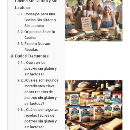
Cocina Sin Gluten y Sin
Lactosa
Consejos para una
Cocina Sin Gluten y
Sin Lactosa
Organización en la
Cocina
Explora Nuevas
Recetas
Dudas Frecuentes
¿Qué son los
postres sin gluten y
sin lactosa?
¿Cuáles son algunos
ingredientes clave
en las recetas de
postres sin gluten y
sin lactosa?
¿Cuáles son algunas
recetas fáciles de
postres sin gluten y
a
sin lactosa?