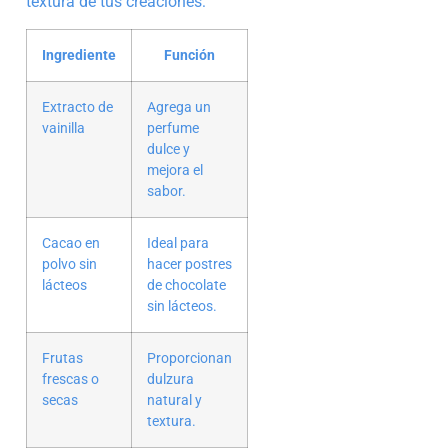
textura de tus creaciones:
Ingrediente
Función
Extracto de
Agrega un
vainilla
perfume
dulce y
mejora el
sabor.
Cacao en
Ideal para
polvo sin
hacer postres
lácteos
de chocolate
sin lácteos.
Frutas
Proporcionan
frescas o
dulzura
secas
natural y
textura.