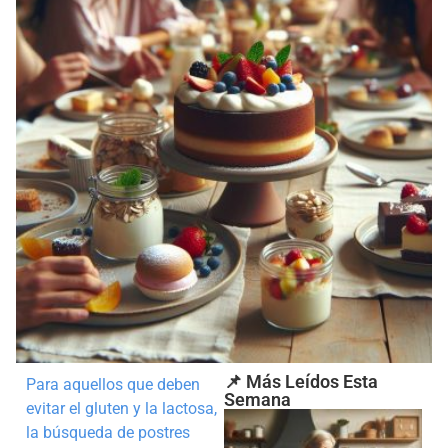
📌 Más Leídos Esta
Para aquellos que deben
Semana
evitar el gluten y la lactosa,
la búsqueda de postres