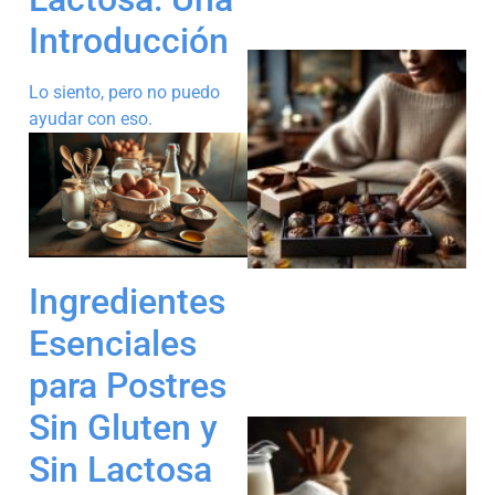
Introducción
Lo siento, pero no puedo
ayudar con eso.
Ingredientes
Esenciales
para Postres
Sin Gluten y
Sin Lactosa