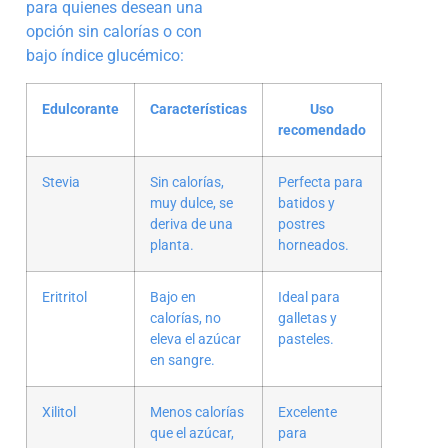
para quienes desean una
opción sin calorías o con
bajo índice glucémico:
Edulcorante
Características
Uso
recomendado
Stevia
Sin calorías,
Perfecta para
muy dulce, se
batidos y
deriva de una
postres
planta.
horneados.
Eritritol
Bajo en
Ideal para
calorías, no
galletas y
eleva el azúcar
pasteles.
en sangre.
Xilitol
Menos calorías
Excelente
que el azúcar,
para