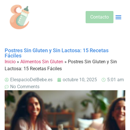
Contacto
Alimentos 
Alternativa
Bebidas Y Salud
Cuidado D
Cuidado Pr
Desarrollo Infa
Dietas E
Productos 
Sobre No
Postres Sin Gluten y Sin Lactosa: 15 Recetas
Fáciles
Inicio
»
Alimentos Sin Gluten
»
Postres Sin Gluten y Sin
Lactosa: 15 Recetas Fáciles
ElespacioDelBebe.es
octubre 10, 2025
5:01 am
No Comments