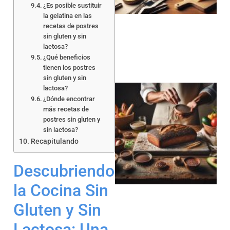
¿Es posible sustituir
la gelatina en las
recetas de postres
sin gluten y sin
lactosa?
¿Qué beneficios
tienen los postres
sin gluten y sin
lactosa?
¿Dónde encontrar
más recetas de
postres sin gluten y
sin lactosa?
Recapitulando
a
Descubriendo
la Cocina Sin
Gluten y Sin
Lactosa: Una