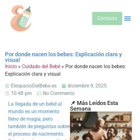
Contacto
Alimentos 
Alternativa
Bebidas Y Salud
Cuidado D
Cuidado Pr
Desarrollo Infa
Dietas E
Productos 
Sobre No
Por donde nacen los bebes: Explicación clara y
visual
Inicio
»
Cuidado del Bebé
»
Por donde nacen los bebes:
Explicación clara y visual
ElespacioDelBebe.es
diciembre 9, 2025
10:48 pm
No Comments
📌 Más Leídos Esta
La llegada de un bebé al
Semana
mundo es un momento
lleno de magia, pero
también de preguntas sobre
el proceso de nacimiento.