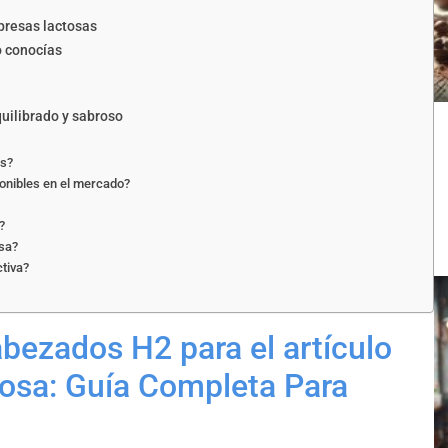
presas lactosas
o conocías
quilibrado y sabroso
es?
ponibles en el mercado?
?
osa?
tiva?
abezados H2 para el artículo
tosa: Guía Completa Para