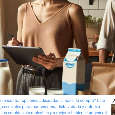

cado encontrar opciones adecuadas al hacer la compra? Este
, esenciales para mantener una dieta variada y nutritiva.
 tus comidas sin molestias y a mejorar tu bienestar general.