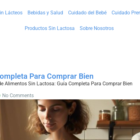
Sin Lácteos
Bebidas y Salud
Cuidado del Bebé
Cuidado Pre
Productos Sin Lactosa
Sobre Nosotros
 Completa Para Comprar Bien
de Alimentos Sin Lactosa: Guía Completa Para Comprar Bien
No Comments