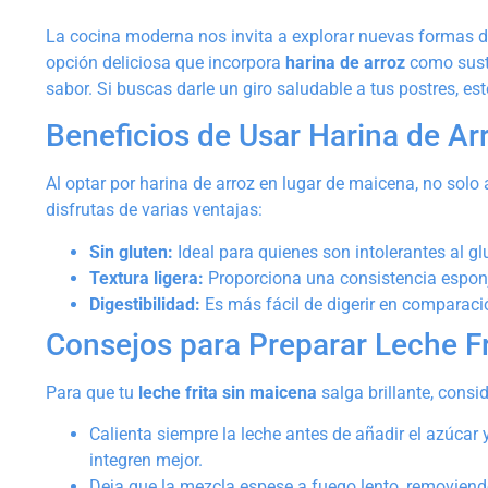
La cocina moderna nos invita a explorar nuevas formas d
opción deliciosa que incorpora
harina de arroz
como sustit
sabor. Si buscas darle un giro saludable a tus postres, es
Beneficios de Usar Harina de Ar
Al optar por harina de arroz en lugar de maicena, no solo 
disfrutas de varias ventajas:
Sin gluten:
Ideal para quienes son intolerantes al gl
Textura ligera:
Proporciona una consistencia espon
Digestibilidad:
Es más fácil de digerir en comparaci
Consejos para Preparar Leche Fr
Para que tu
leche frita sin maicena
salga brillante, consi
Calienta siempre la leche antes de añadir el azúcar 
integren mejor.
Deja que la mezcla espese a fuego lento, removien