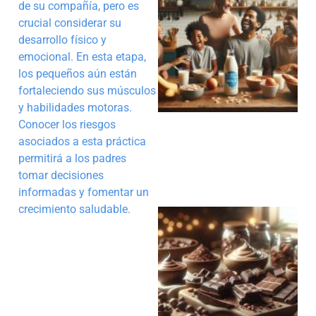
de su compañía, pero es
crucial considerar su
desarrollo físico y
emocional. En esta etapa,
los pequeños aún están
fortaleciendo sus músculos
y habilidades motoras.
Conocer los riesgos
asociados a esta práctica
permitirá a los padres
tomar decisiones
informadas y fomentar un
crecimiento saludable.