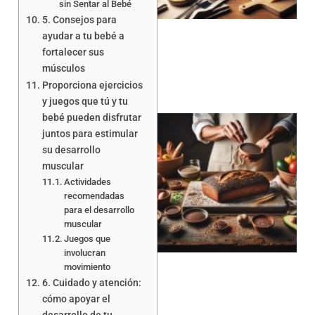
sin Sentar al Bebé
5. Consejos para
ayudar a tu bebé a
fortalecer sus
músculos
Proporciona ejercicios
y juegos que tú y tu
bebé pueden disfrutar
juntos para estimular
su desarrollo
muscular
Actividades
recomendadas
para el desarrollo
a
muscular
Juegos que
involucran
movimiento
6. Cuidado y atención:
cómo apoyar el