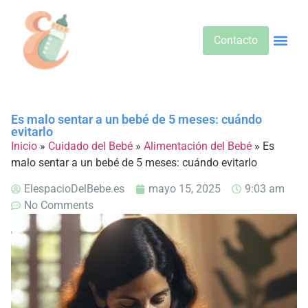
Contacto
Alimentos 
Alternativa
Bebidas Y Salud
Cuidado D
Cuidado Pr
Desarrollo Infa
Dietas E
Productos 
Sobre No
Es malo sentar a un bebé de 5 meses: cuándo
evitarlo
Inicio
»
Cuidado del Bebé
»
Alimentación del Bebé
»
Es
malo sentar a un bebé de 5 meses: cuándo evitarlo
ElespacioDelBebe.es
mayo 15, 2025
9:03 am
No Comments