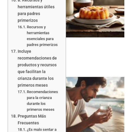
8. Recursos y
herramientas útiles
para padres
primerizos
Recursos y
a
herramientas
esenciales para
padres primerizos
Incluye
recomendaciones de
productos y recursos
que facilitan la
crianza durante los
primeros meses
Recomendaciones
para la crianza
durante los
primeros meses
a
Preguntas Más
Frecuentes
¿Es malo sentar a