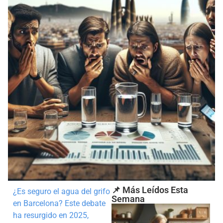
📌 Más Leídos Esta
¿Es seguro el agua del grifo
Semana
en Barcelona? Este debate
ha resurgido en 2025,