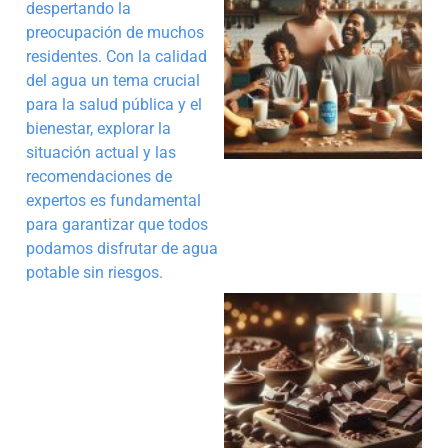
despertando la
preocupación de muchos
residentes. Con la calidad
del agua un tema crucial
para la salud pública y el
bienestar, explorar la
situación actual y las
recomendaciones de
expertos es fundamental
para garantizar que todos
podamos disfrutar de agua
potable sin riesgos.