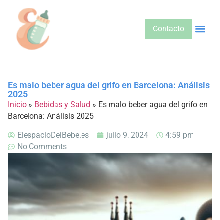
Contacto
Alimentos 
Alternativa
Bebidas Y Salud
Cuidado D
Cuidado Pr
Desarrollo Infa
Dietas E
Productos 
Sobre No
Es malo beber agua del grifo en Barcelona: Análisis
2025
Inicio
»
Bebidas y Salud
»
Es malo beber agua del grifo en
Barcelona: Análisis 2025
ElespacioDelBebe.es
julio 9, 2024
4:59 pm
No Comments