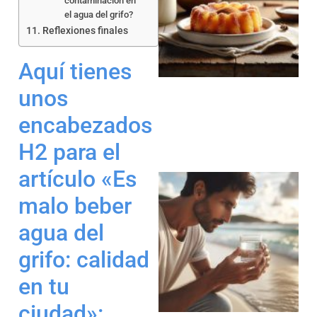
contaminación en
el agua del grifo?
Reflexiones finales
a
Aquí tienes
unos
encabezados
H2 para el
artículo «Es
malo beber
agua del
grifo: calidad
a
en tu
ciudad »: