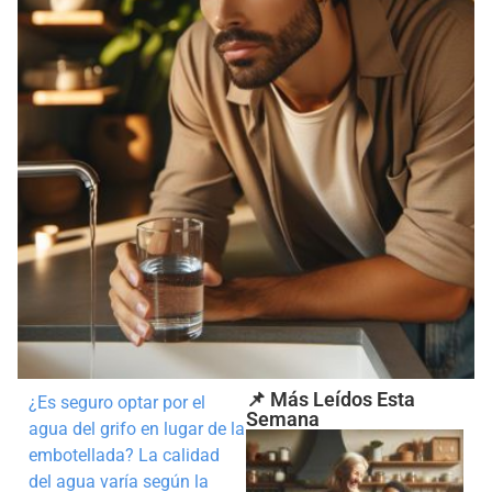
📌 Más Leídos Esta
¿Es seguro optar por el
Semana
agua del grifo en lugar de la
embotellada? La calidad
del agua varía según la