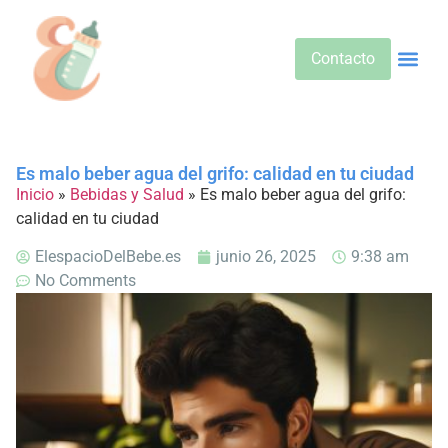
Contacto
Alimentos 
Alternativa
Bebidas Y Salud
Cuidado D
Cuidado Pr
Desarrollo Infa
Dietas E
Productos 
Sobre No
Es malo beber agua del grifo: calidad en tu ciudad
Inicio
»
Bebidas y Salud
»
Es malo beber agua del grifo:
calidad en tu ciudad
ElespacioDelBebe.es
junio 26, 2025
9:38 am
No Comments