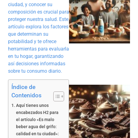
ciudad, y conocer su
composición es crucial para
proteger nuestra salud. Este
artículo explora los factores
que determinan su
potabilidad y te ofrece
herramientas para evaluarla
en tu hogar, garantizando
así decisiones informadas
sobre tu consumo diario.
Índice de
Contenidos
Aquí tienes unos
encabezados H2 para
el artículo «Es malo
beber agua del grifo:
calidad en tu ciudad »: