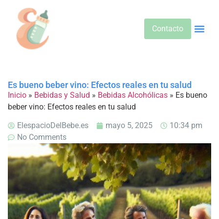
Contacto
Alimentos 
Alternativa
Bebidas Y Salud
Cuidado D
Cuidado Pr
Desarrollo Infa
Dietas E
Productos 
Sobre No
Es bueno beber vino: Efectos reales en tu salud
Inicio
»
Bebidas y Salud
»
Bebidas Alcohólicas
»
Es bueno
beber vino: Efectos reales en tu salud
ElespacioDelBebe.es
mayo 5, 2025
10:34 pm
No Comments