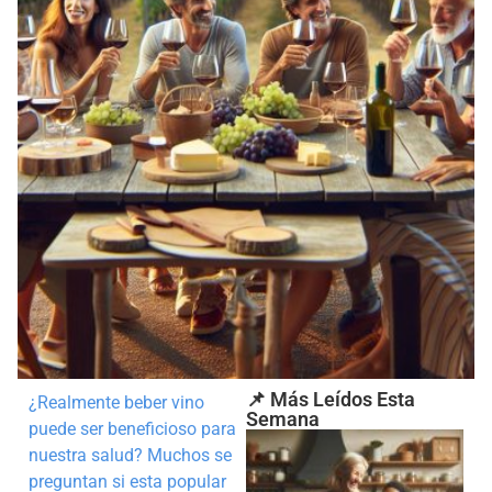
📌 Más Leídos Esta
¿Realmente beber vino
Semana
puede ser beneficioso para
nuestra salud? Muchos se
preguntan si esta popular