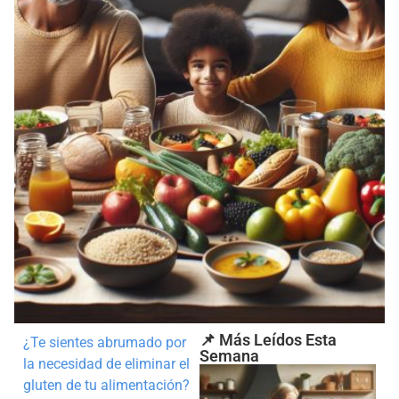
📌 Más Leídos Esta
¿Te sientes abrumado por
Semana
la necesidad de eliminar el
gluten de tu alimentación?