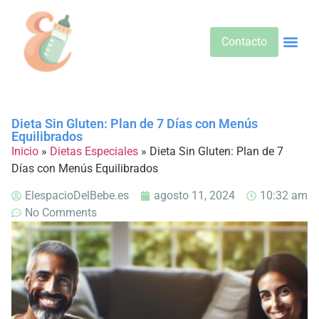
Contacto
Alimentos 
Alternativa
Bebidas Y Salud
Cuidado D
Cuidado Pr
Desarrollo Infa
Dietas E
Productos 
Sobre No
Dieta Sin Gluten: Plan de 7 Días con Menús
Equilibrados
Inicio
»
Dietas Especiales
»
Dieta Sin Gluten: Plan de 7
Días con Menús Equilibrados
ElespacioDelBebe.es
agosto 11, 2024
10:32 am
No Comments