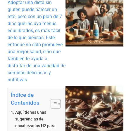
Adoptar una dieta sin
gluten puede parecer un
reto, pero con un plan de 7
días que incluya menús
equilibrados, es más fácil
de lo que piensas. Este
enfoque no solo promueve
una mejor salud, sino que
también te ayuda a
disfrutar de una variedad de
comidas deliciosas y
nutritivas.
Índice de
Contenidos
Aquí tienes unas
sugerencias de
encabezados H2 para