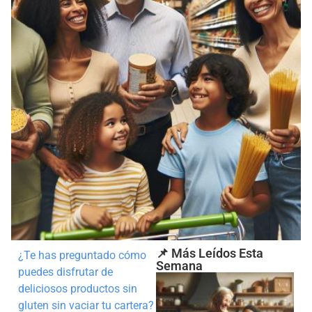
📌 Más Leídos Esta
¿Te has preguntado cómo
Semana
puedes disfrutar de
deliciosos productos sin
gluten sin vaciar tu cartera?