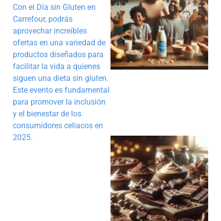
Con el Día sin Gluten en
Carrefour, podrás
aprovechar increíbles
ofertas en una variedad de
productos diseñados para
facilitar la vida a quienes
siguen una dieta sin gluten.
Este evento es fundamental
para promover la inclusión
y el bienestar de los
consumidores celiacos en
2025.