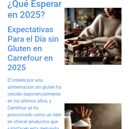
¿Qué Esperar
en 2025?
Expectativas
Para el Día sin
Gluten en
Carrefour en
2025
El interés por una
alimentación sin gluten ha
crecido exponencialmente
en los últimos años, y
Carrefour se ha
posicionado como un líder
en ofrecer productos que
satisfacen esta demanda.