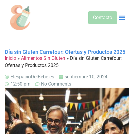
Contacto
Alimentos 
Alternativa
Bebidas Y Salud
Cuidado D
Cuidado Pr
Desarrollo Infa
Dietas E
Productos 
Sobre No
Día sin Gluten Carrefour: Ofertas y Productos 2025
Inicio
»
Alimentos Sin Gluten
»
Día sin Gluten Carrefour:
Ofertas y Productos 2025
ElespacioDelBebe.es
septiembre 10, 2024
12:50 pm
No Comments