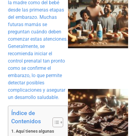
la madre como del bebé
desde las primeras etapas
del embarazo. Muchas
futuras mamás se
preguntan cuándo deben
comenzar estas atenciones.
Generalmente, se
recomienda iniciar el
control prenatal tan pronto
como se confirme el
embarazo, lo que permite
detectar posibles
complicaciones y asegurar
un desarrollo saludable.
Índice de
Contenidos
Aquí tienes algunas