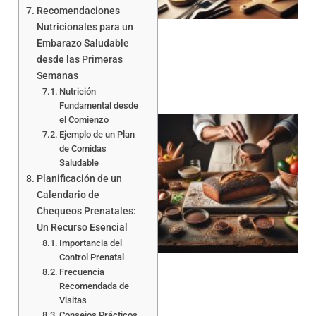
Recomendaciones
Nutricionales para un
Embarazo Saludable
desde las Primeras
Semanas
Nutrición
Fundamental desde
el Comienzo
Ejemplo de un Plan
de Comidas
Saludable
Planificación de un
Calendario de
Chequeos Prenatales:
a
Un Recurso Esencial
Importancia del
Control Prenatal
Frecuencia
Recomendada de
Visitas
Consejos Prácticos