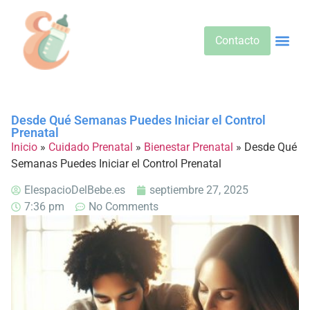
Contacto
Alimentos 
Alternativa
Bebidas Y Salud
Cuidado D
Cuidado Pr
Desarrollo Infa
Dietas E
Productos 
Sobre No
Desde Qué Semanas Puedes Iniciar el Control
Prenatal
Inicio
»
Cuidado Prenatal
»
Bienestar Prenatal
»
Desde Qué
Semanas Puedes Iniciar el Control Prenatal
ElespacioDelBebe.es
septiembre 27, 2025
7:36 pm
No Comments