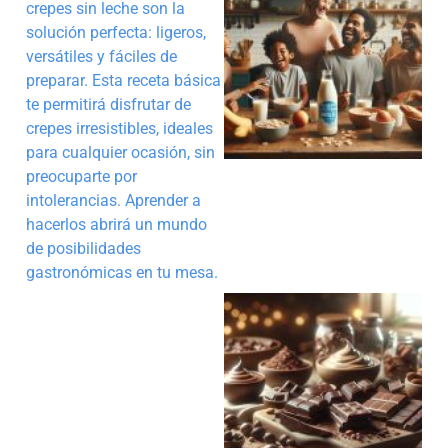
crepes sin leche son la
solución perfecta: ligeros,
versátiles y fáciles de
preparar. Esta receta básica
te permitirá disfrutar de
crepes irresistibles, ideales
para cualquier ocasión, sin
preocuparte por
intolerancias. Aprender a
hacerlos abrirá un mundo
de posibilidades
gastronómicas en tu mesa.