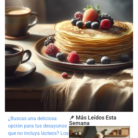
📌 Más Leídos Esta
¿Buscas una deliciosa
Semana
opción para tus desayunos
que no incluya lácteos? Los