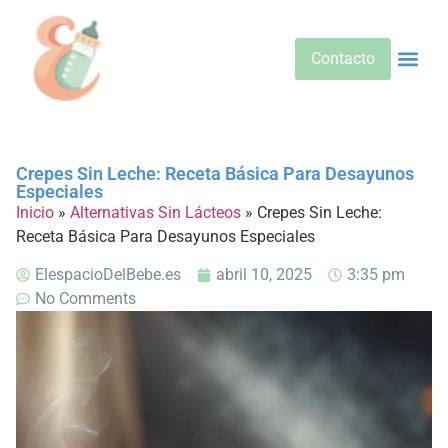
Contacto
Alimentos 
Alternativa
Bebidas Y Salud
Cuidado D
Cuidado Pr
Desarrollo Infa
Dietas E
Productos 
Sobre No
Crepes Sin Leche: Receta Básica Para Desayunos
Especiales
Inicio
»
Alternativas Sin Lácteos
»
Crepes Sin Leche:
Receta Básica Para Desayunos Especiales
ElespacioDelBebe.es
abril 10, 2025
3:35 pm
No Comments