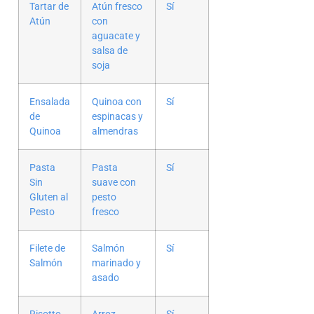
Tartar de
Atún fresco
Sí
Atún
con
aguacate y
salsa de
soja
Ensalada
Quinoa con
Sí
de
espinacas y
Quinoa
almendras
Pasta
Pasta
Sí
Sin
suave con
Gluten al
pesto
Pesto
fresco
Filete de
Salmón
Sí
Salmón
marinado y
asado