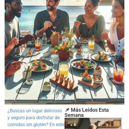
📌 Más Leídos Esta
¿Buscas un lugar delicioso
Semana
y seguro para disfrutar de
comidas sin gluten? En este