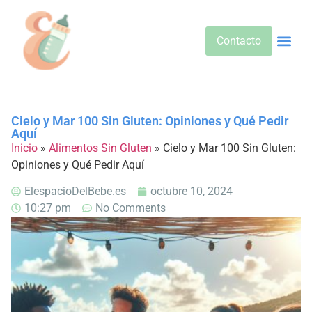
Contacto
Alimentos 
Alternativa
Bebidas Y Salud
Cuidado D
Cuidado Pr
Desarrollo Infa
Dietas E
Productos 
Sobre No
Cielo y Mar 100 Sin Gluten: Opiniones y Qué Pedir
Aquí
Inicio
»
Alimentos Sin Gluten
»
Cielo y Mar 100 Sin Gluten:
Opiniones y Qué Pedir Aquí
ElespacioDelBebe.es
octubre 10, 2024
10:27 pm
No Comments