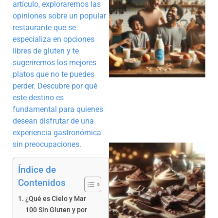
artículo, exploraremos las
opiniones sobre un popular
restaurante que se
especializa en opciones
libres de gluten y te
sugeriremos los mejores
platos que no te puedes
perder. Descubre por qué
este destino es
fundamental para quienes
desean disfrutar de una
experiencia gastronómica
sin preocupaciones.
Índice de
Contenidos
¿Qué es Cielo y Mar
100 Sin Gluten y por