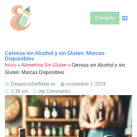
Contacto
Alimentos 
Alternativa
Bebidas Y Salud
Cuidado D
Cuidado Pr
Desarrollo Infa
Dietas E
Productos 
Sobre No
Cerveza sin Alcohol y sin Gluten: Marcas
Disponibles
Inicio
»
Alimentos Sin Gluten
»
Cerveza sin Alcohol y sin
Gluten: Marcas Disponibles
ElespacioDelBebe.es
noviembre 7, 2024
3:38 am
No Comments