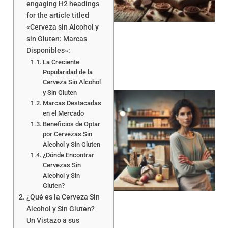
engaging H2 headings
for the article titled
a
«Cerveza sin Alcohol y
sin Gluten: Marcas
Disponibles»:
La Creciente
Popularidad de la
Cerveza Sin Alcohol
y Sin Gluten
Marcas Destacadas
en el Mercado
Beneficios de Optar
por Cervezas Sin
Alcohol y Sin Gluten
¿Dónde Encontrar
Cervezas Sin
a
Alcohol y Sin
Gluten?
¿Qué es la Cerveza Sin
Alcohol y Sin Gluten?
Un Vistazo a sus