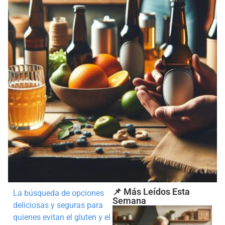
📌 Más Leídos Esta
La búsqueda de opciones
Semana
deliciosas y seguras para
quienes evitan el gluten y el