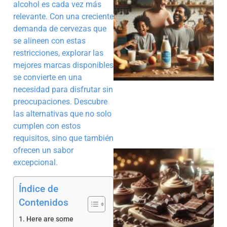
alcohol es cada vez más
relevante. Con una creciente
demanda de cervezas que
se alineen con estas
restricciones, explorar las
mejores marcas disponibles
se convierte en una
necesidad para disfrutar sin
preocupaciones. Descubre
las alternativas que no solo
cumplen con estos
requisitos, sino que también
ofrecen un sabor
excepcional.
Índice de
Contenidos
Here are some