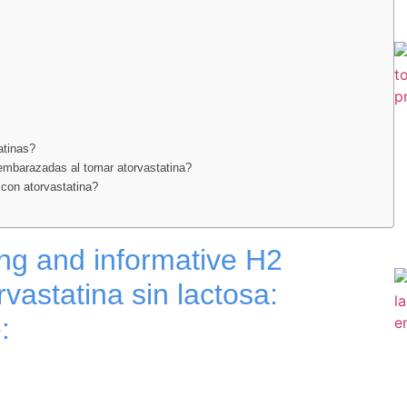
atinas?
embarazadas al tomar atorvastatina?
con atorvastatina?
ng and informative H2
rvastatina sin lactosa:
: