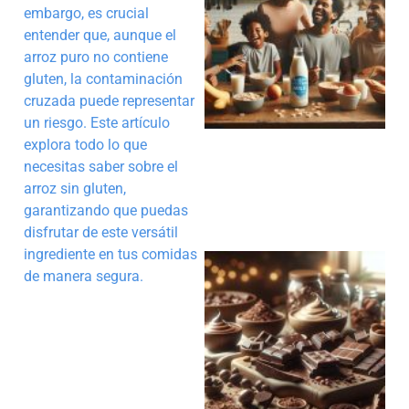
embargo, es crucial
entender que, aunque el
arroz puro no contiene
gluten, la contaminación
cruzada puede representar
un riesgo. Este artículo
explora todo lo que
necesitas saber sobre el
arroz sin gluten,
garantizando que puedas
disfrutar de este versátil
ingrediente en tus comidas
de manera segura.