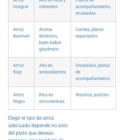
Arroz
Alto en fibra y
Platos de
Integral
minerales
acompañamiento,
ensaladas
Arroz
Aroma
Curries, platos
Basmati
distintivo,
especiados
buen índice
glucémico
Arroz
Alto en
Ensaladas, platos
Rojo
antioxidantes
de
acompañamiento
Arroz
Rico en
Risottos, postres
Negro
antocianinas
Elegir el tipo de arroz
adecuado depende no solo
del plato que deseas