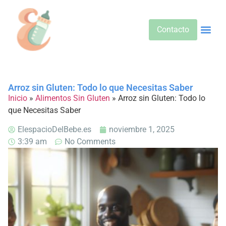
Contacto
Alimentos 
Alternativa
Bebidas Y Salud
Cuidado D
Cuidado Pr
Desarrollo Infa
Dietas E
Productos 
Sobre No
Arroz sin Gluten: Todo lo que Necesitas Saber
Inicio
»
Alimentos Sin Gluten
»
Arroz sin Gluten: Todo lo
que Necesitas Saber
ElespacioDelBebe.es
noviembre 1, 2025
3:39 am
No Comments