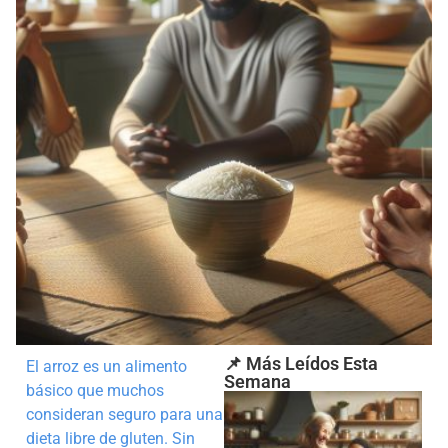
📌 Más Leídos Esta
El arroz es un alimento
Semana
básico que muchos
consideran seguro para una
dieta libre de gluten. Sin