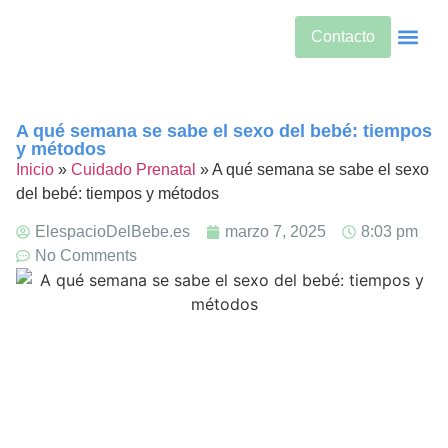
Contacto
Alimentos Si
Alternativas
Bebidas Y Salud
Cuidado De
Cuidado Pren
Desarrollo Infanti
Dietas Es
Productos S
Sobre Nos
A qué semana se sabe el sexo del bebé: tiempos
y métodos​
Inicio
»
Cuidado Prenatal
»
A qué semana se sabe el sexo
del bebé: tiempos y métodos​
ElespacioDelBebe.es
marzo 7, 2025
8:03 pm
No Comments