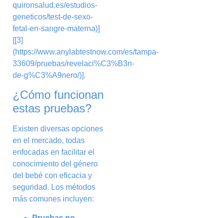
quironsalud.es/estudios-
geneticos/test-de-sexo-
fetal-en-sangre-materna)]
[[3]
(https://www.anylabtestnow.com/es/tampa-
33609/pruebas/revelaci%C3%B3n-
de-g%C3%A9nero/)].
¿Cómo funcionan
estas pruebas?
Existen diversas opciones
en el mercado, todas
enfocadas en facilitar el
conocimiento del género
del bebé con eficacia y
seguridad. Los métodos
más comunes incluyen:
Pruebas no