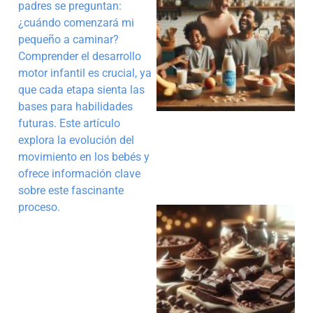
padres se preguntan:
¿cuándo comenzará mi
pequeño a caminar?
Comprender el desarrollo
motor infantil es crucial, ya
que cada etapa sienta las
bases para habilidades
futuras. Este artículo
explora la evolución del
movimiento en los bebés y
ofrece información clave
sobre este fascinante
proceso.