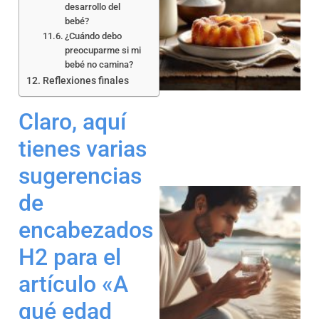
desarrollo del
bebé?
¿Cuándo debo
preocuparme si mi
bebé no camina?
a
Reflexiones finales
Claro, aquí
tienes varias
sugerencias
de
encabezados
H2 para el
a
artículo «A
qué edad