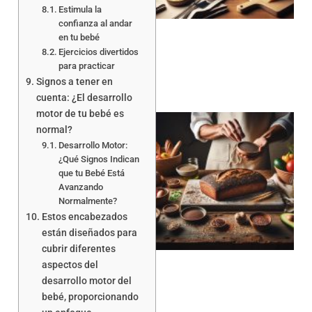
Estimula la
confianza al andar
en tu bebé
Ejercicios divertidos
para practicar
Signos a tener en
cuenta: ¿El desarrollo
motor de tu bebé es
normal?
Desarrollo Motor:
¿Qué Signos Indican
que tu Bebé Está
Avanzando
Normalmente?
a
Estos encabezados
están diseñados para
cubrir diferentes
aspectos del
desarrollo motor del
bebé, proporcionando