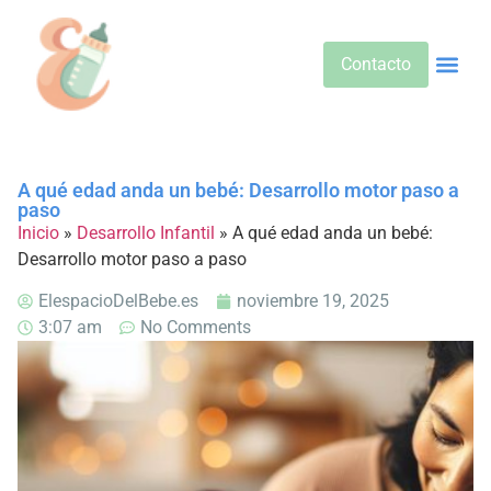
Contacto
Alimentos 
Alternativa
Bebidas Y Salud
Cuidado D
Cuidado Pr
Desarrollo Infa
Dietas E
Productos 
Sobre No
A qué edad anda un bebé: Desarrollo motor paso a
paso
Inicio
»
Desarrollo Infantil
»
A qué edad anda un bebé:
Desarrollo motor paso a paso
ElespacioDelBebe.es
noviembre 19, 2025
3:07 am
No Comments