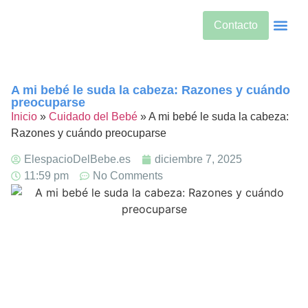
Contacto
Alimentos Si
Alternativas
Bebidas Y Salud
Cuidado De
Cuidado Pren
Desarrollo Infanti
Dietas Es
Productos S
Sobre Nos
A mi bebé le suda la cabeza: Razones y cuándo
preocuparse
Inicio
»
Cuidado del Bebé
»
A mi bebé le suda la cabeza:
Razones y cuándo preocuparse
ElespacioDelBebe.es
diciembre 7, 2025
11:59 pm
No Comments