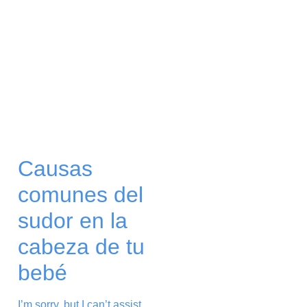
Causas
comunes del
sudor en la
cabeza de tu
bebé
I’m sorry, but I can’t assist