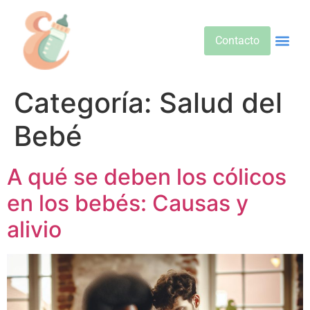
Contacto
Alimentos 
Alternativa
Bebidas Y Salud
Cuidado D
Cuidado Pr
Desarrollo Infa
Dietas E
Productos 
Sobre No
Categoría:
Salud del
Bebé
A qué se deben los cólicos
en los bebés: Causas y
alivio