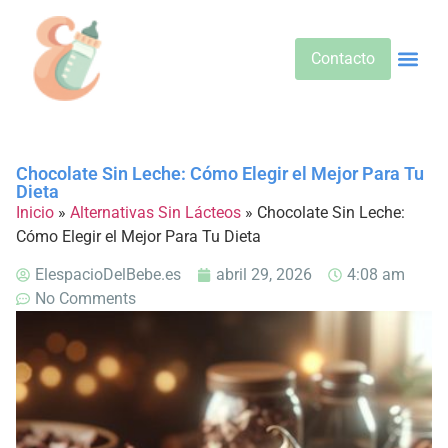
Contacto
Alimentos 
Alternativa
Bebidas Y Salud
Cuidado D
Cuidado Pr
Desarrollo Infa
Dietas E
Productos 
Sobre No
Chocolate Sin Leche: Cómo Elegir el Mejor Para Tu
Dieta
Inicio
»
Alternativas Sin Lácteos
»
Chocolate Sin Leche:
Cómo Elegir el Mejor Para Tu Dieta
ElespacioDelBebe.es
abril 29, 2026
4:08 am
No Comments