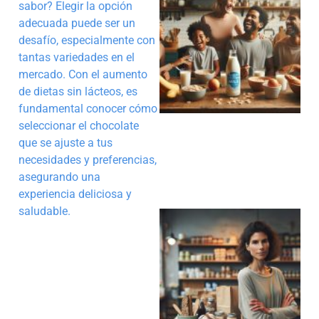
sabor? Elegir la opción
adecuada puede ser un
desafío, especialmente con
tantas variedades en el
mercado. Con el aumento
de dietas sin lácteos, es
fundamental conocer cómo
seleccionar el chocolate
que se ajuste a tus
necesidades y preferencias,
asegurando una
experiencia deliciosa y
saludable.