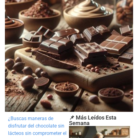
📌 Más Leídos Esta
¿Buscas maneras de
Semana
disfrutar del chocolate sin
lácteos sin comprometer el